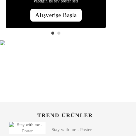
yaptığın işi sev poster seti
Leona
Alışverişe Başla
TREND ÜRÜNLER
Stay with me - Poster